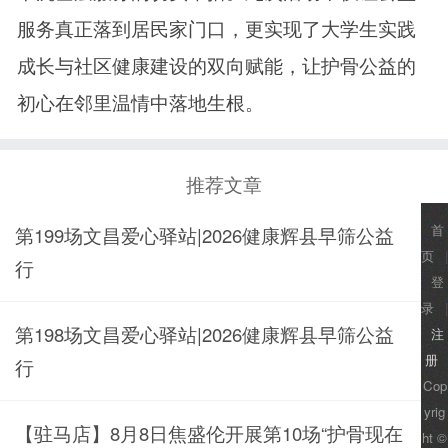
服务真正落到居民家门口，更实现了大学生实践
成长与社区健康建设的双向赋能，让护骨公益的
初心在邻里温情中落地生根。
推荐文章
首
第199场文昌爱心驿站|2026健康辉县早筛公益
页
|
行
登
录
|
第198场文昌爱心驿站|2026健康辉县早筛公益
注
册
行
Cop
yrig
【驻马店】8月8日焦盛伦开展第10场“护骨现在
ht ©