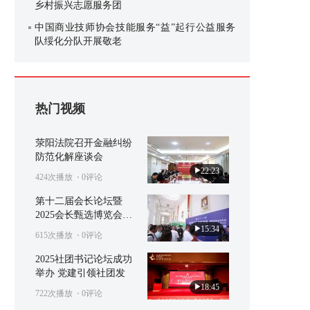
乡村振兴志愿服务团
中国商业技师协会技能服务“益”起行公益服务
队绥化分队开展敬老
热门视频
荥阳法院召开金融纠纷
防范化解座谈会
22:23
424次播放
⋅ 0评论
第十二届会长论坛暨
2025会长甄选博览会在
马
15:34
615次播放
⋅ 0评论
2025社团书记论坛成功
举办 党建引领社团发
18:45
722次播放
⋅ 0评论