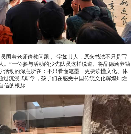
员围着老师请教问题，“字如其人，原来书法不只是写
人。”一位参与活动的少先队员这样说道。将品德涵养融
学活动的深意所在：不只看懂笔墨，更要读懂文化、体
。通过沉浸式研学，孩子们在感受中国传统文化辉煌灿烂
自信的根脉。