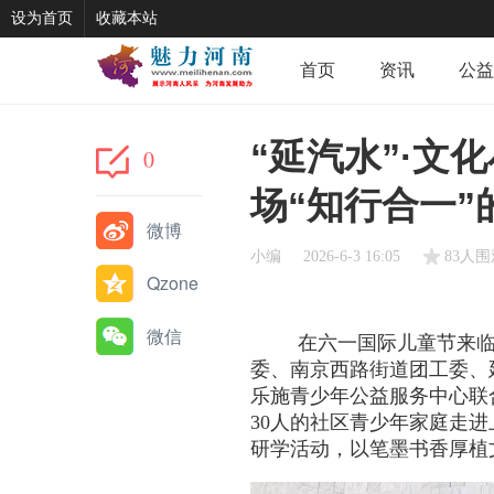
设为首页
收藏本站
首页
资讯
公益
“延汽水”·文
0
场“知行合一”
微博
小编
2026-6-3 16:05
83人围
Qzone
微信
在六一国际儿童节来
委、南京西路街道团工委、
乐施青少年公益服务中心联
30
人的社区青少年家庭走进
研学活动，以笔墨书香厚植