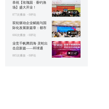
恭祝【玫瑰园 · 垂钓渔
场】盛大开业！
09:58
877次播放
⋅ 0评论
双轮驱动企业赋能与国
际化发展新篇章：都市
14:49
666次播放
⋅ 0评论
业竞千帆腾四海·灵蛇出
击启新篇——环球通
11:47
885次播放
⋅ 0评论