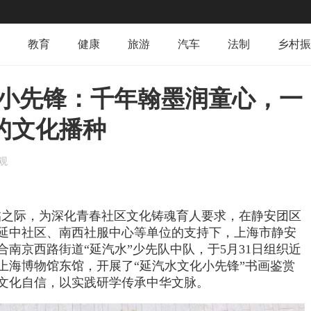
教育
健康
旅游
汽车
法制
乡村振
化小先锋：千年翰墨润童心，一
的文化播种
观
临之际，为深化青春社区文化铸魂育人要求，在静安团区
延中社区、南西社服中心等单位的支持下，上海市静安
合南京西路街道“延汽水”少先队中队，于
5
月
31
日组织近
上海博物馆东馆，开展了“延汽水
文化小先锋
”书画鉴赏
文化自信，以实践研学传承中华文脉。