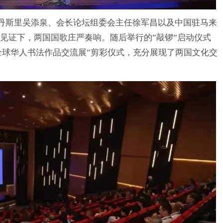
斯里吴添泉、会长论坛组委会主任徐军昌以及中国驻马来
见证下，两国国歌庄严奏响。随后举行的”敲锣”启动仪式
’全球华人书法作品交流展”剪彩仪式，充分展现了两国文化交