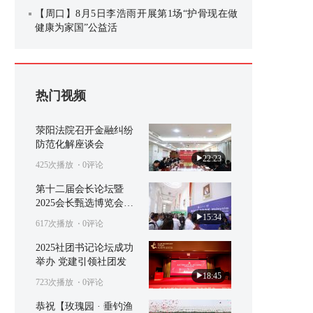
【周口】8月5日李浩雨开展第1场“护骨现在做
健康为家国”公益活
热门视频
荥阳法院召开金融纠纷
防范化解座谈会
22:23
425次播放
⋅ 0评论
第十二届会长论坛暨
2025会长甄选博览会在
马
15:34
617次播放
⋅ 0评论
2025社团书记论坛成功
举办 党建引领社团发
18:45
723次播放
⋅ 0评论
恭祝【玫瑰园 · 垂钓渔