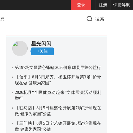
登录
注册
快捷导航
兴
搜索
星光闪闪
+关注
第197场文昌爱心驿站|2026健康辉县早筛公益行
【信阳】8月6日郑齐、杨玉婷开展第3场“护骨
现在做 健康为家国”
2026杞县“全民健身动起来”文体展演活动顺利
举行
【驻马店】8月5日焦盛伦开展第7场“护骨现在
做 健康为家国”公益
【三门峡】8月5日宁艺铭开展第5场“护骨现在
做 健康为家国”公益