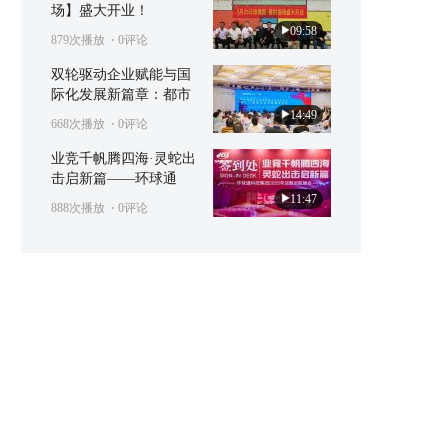
场】盛大开业！
09:58
879次播放
⋅ 0评论
双轮驱动企业赋能与国
际化发展新篇章：都市
14:49
668次播放
⋅ 0评论
业竞千帆腾四海·灵蛇出
击启新篇——环球通
11:47
888次播放
⋅ 0评论