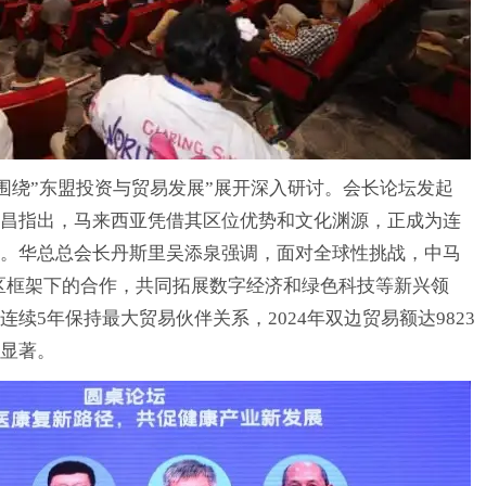
绕”东盟投资与贸易发展”展开深入研讨。会长论坛发起
昌指出，马来西亚凭借其区位优势和文化渊源，正成为连
。华总总会长丹斯里吴添泉强调，面对全球性挑战，中马
区框架下的合作，共同拓展数字经济和绿色科技等新兴领
续5年保持最大贸易伙伴关系，2024年双边贸易额达9823
显著。