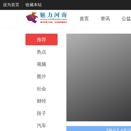
设为首页
收藏本站
首页
资讯
公益
推荐
热点
视频
图片
【商丘】8月7
社会
【驻马店】8月
财经
【三门峡】8月
【驻马店】8月
段子
【信阳】8月7
汽车
【商丘】8月7