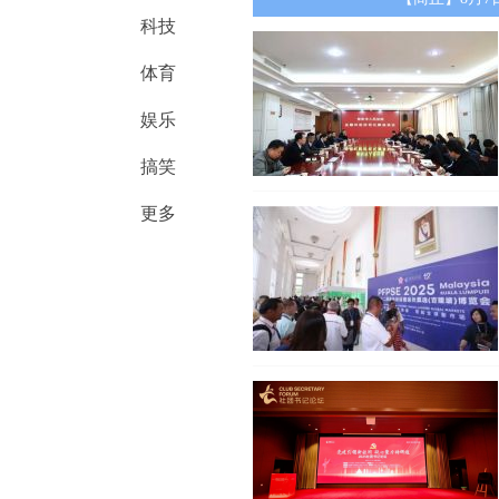
科技
【驻马店】8月
体育
【三门峡】8月
【驻马店】8月
娱乐
【信阳】8月7
搞笑
【商丘】8月7
更多
【驻马店】8月
【三门峡】8月
【驻马店】8月
【信阳】8月7