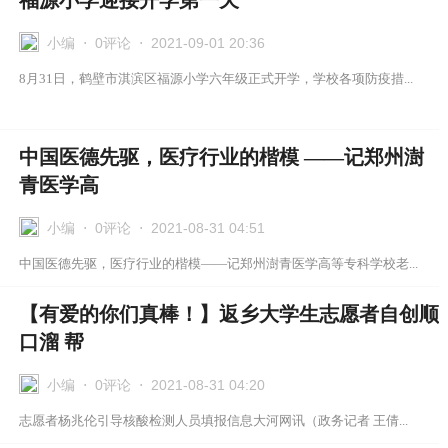
福源小学迎接开学第一天
小编
⋅
0评论
⋅
2021-09-01 20:36
8月31日，鹤壁市淇滨区福源小学六年级正式开学，学校各项防疫措...
中国医德先驱，医疗行业的楷模 ——记郑州澍
青医学高
小编
⋅
0评论
⋅
2021-08-31 04:51
中国医德先驱，医疗行业的楷模——记郑州澍青医学高等专科学校老...
【有爱的你们真棒！】返乡大学生志愿者自创顺
口溜 帮
小编
⋅
0评论
⋅
2021-08-31 04:20
志愿者杨兆伦引导核酸检测人员填报信息大河网讯（政务记者 王倩...