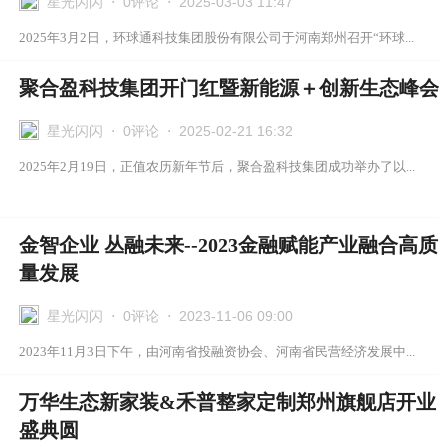
星光闪闪
⋅
0评论
⋅
2025-03-03 11:47
2025年3月2日，环球通科技集团股份有限公司于河南郑州召开“环球...
聚合盈科技集团开门红暨新能源＋创新生态峰会
星光闪闪
⋅
0评论
⋅
2025-02-21 16:32
2025年2月19日，正值农历新年节后，聚合盈科技集团成功举办了以...
金智企业 丛融未来--2023金融赋能产业融合高质
量发展
星光闪闪
⋅
0评论
⋅
2023-11-06 09:00
2023年11月3日下午，由河南省投融资协会、河南省民营经济发展中...
万华生态新家装&禾普整家定制郑州旗舰店开业
盛典圆