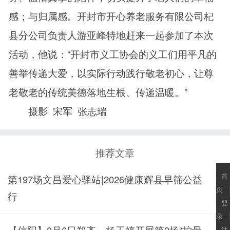
感；与归属感。开封市开心养老服务有限公司杞
县分公司负责人游亚峰特地赶来一起参加了本次
活动，他说：“开封市义工协会的义工们用平凡的
善举传递大爱，以实际行动践行敬老初心，让尊
老敬老的传统美德落地生根、传递温暖。”
摄影 宋军 张志瑞
推荐文章
首
第197场文昌爱心驿站|2026健康辉县早筛公益
页
|
行
登
录
|
【信阳】8月6日郑齐、杨玉婷开展第3场“护骨
注