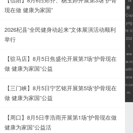
册
现在做 健康为家国”
Cop
yrig
2026杞县“全民健身动起来”文体展演活动顺利
ht ©
举行
202
1
ww
【驻马店】8月5日焦盛伦开展第7场“护骨现在
w.m
做 健康为家国”公益
eilih
ena
n.co
【三门峡】8月5日宁艺铭开展第5场“护骨现在
m.
做 健康为家国”公益
【周口】8月5日李浩雨开展第1场“护骨现在做
健康为家国”公益活