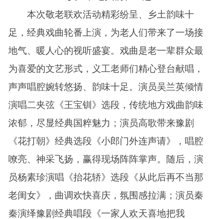
本次敬老联欢活动精彩纷呈、乡土韵味十
足，经典戏曲轮番上演，为老人们带来了一场接
地气、暖人心的视听盛宴。戏曲是老一辈群众最
为喜爱的文艺形式，义工老师们精心登台献唱，
声声唱腔婉转悠扬、韵味十足。演员吴兰英倾情
演唱二夹弦《王宝钏》选段，传统地方戏曲韵味
浓郁，尽显经典国粹魅力；演员高歌带来豫剧
《花打朝》经典选段《小郎门外连声请》，唱腔
嘹亮、神采飞扬，赢得现场阵阵掌声。随后，演
员杨素珍演唱《抬花轿》选段《从此后再不当那
老闺女》，曲调欢快喜庆，氛围感拉满；演员秦
秦演绎豫剧经典唱段《一家人欢天喜地把我