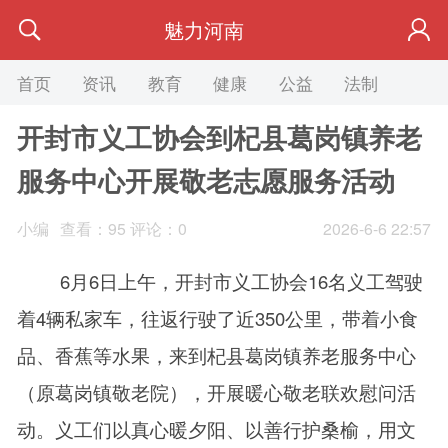
魅力河南
首页
资讯
教育
健康
公益
法制
旅游
开封市义工协会到杞县葛岗镇养老
服务中心开展敬老志愿服务活动
小编
查看：
95
评论：0
2026-6-6 22:57
6月6日上午，开封市义工协会16名义工驾驶
着4辆私家车，往返行驶了近350公里，带着小食
品、香蕉等水果，来到杞县葛岗镇养老服务中心
（原葛岗镇敬老院），开展暖心敬老联欢慰问活
动。义工们以真心暖夕阳、以善行护桑榆，用文