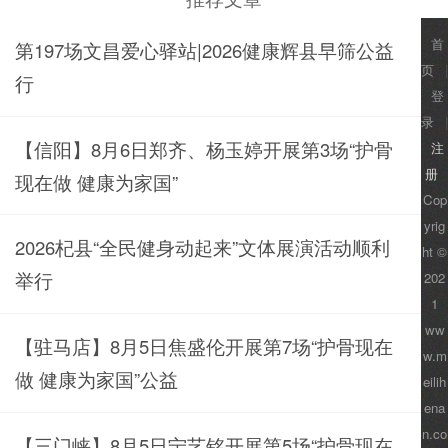
首
第197场文昌爱心驿站|2026健康辉县早筛公益
页
|
行
登
录
|
【信阳】8月6日郑齐、杨玉婷开展第3场“护骨
注
册
现在做 健康为家国”
Cop
yrig
2026杞县“全民健身动起来”文体展演活动顺利
ht ©
举行
202
1
ww
【驻马店】8月5日焦盛伦开展第7场“护骨现在
w.m
做 健康为家国”公益
eilih
ena
n.co
【三门峡】8月5日宁艺铭开展第5场“护骨现在