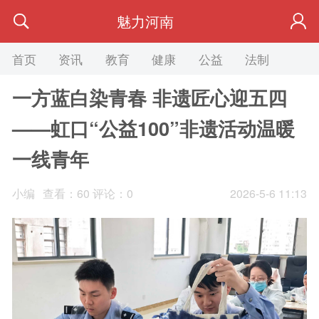
魅力河南
首页
资讯
教育
健康
公益
法制
旅游
一方蓝白染青春 非遗匠心迎五四
——虹口“公益100”非遗活动温暖
一线青年
小编
查看：
60
评论：0
2026-5-6 11:13