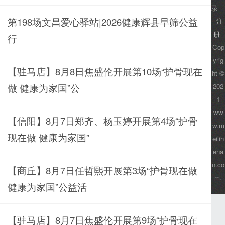
录
|
第198场文昌爱心驿站|2026健康辉县早筛公益
注
册
行
Cop
yrig
【驻马店】8月8日焦盛伦开展第10场“护骨现在
ht ©
做 健康为家国”公
202
1
ww
【信阳】8月7日郑齐、杨玉婷开展第4场“护骨
w.m
现在做 健康为家国”
eilih
ena
n.co
【商丘】8月7日任哲熙开展第3场“护骨现在做
m.
健康为家国”公益活
【驻马店】8月7日焦盛伦开展第9场“护骨现在