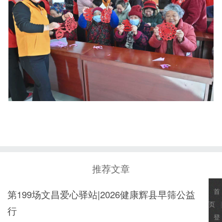
推荐文章
首
第199场文昌爱心驿站|2026健康辉县早筛公益
页
|
行
登